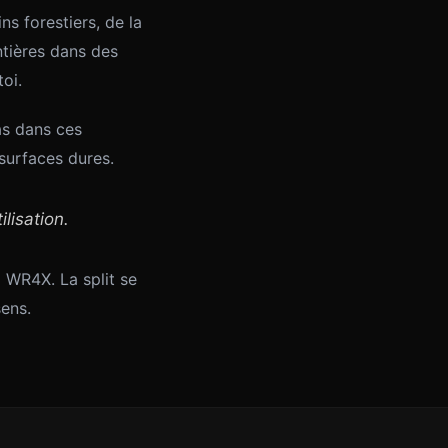
s forestiers, de la
ntières dans des
oi.
as dans ces
 surfaces dures.
lisation.
% WR4X. La split se
sens.