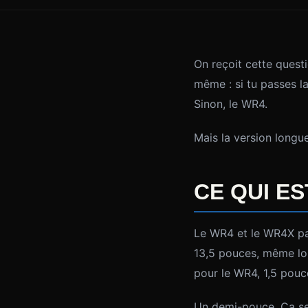
On reçoit cette quest
même : si tu passes l
Sinon, le WR4.
Mais la version longue
CE QUI ES
Le WR4 et le WR4X pa
13,5 pouces, même lon
pour le WR4, 1,5 pou
Un demi-pouce. Ça se